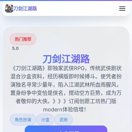
刀剑江湖路
热门推荐
5.0
刀剑江湖路
《刀剑江湖路》即独家武侠RPG，传统武侠剧状
混合沙盒资料，经历横版即时候搏斗。使凭者扮
演独名寻常少量年，陷入江湖武林所血雨腥风，
置身纷争中变恰是侠名，搅动空方巨势，成为万
者敬仰的大侠。》》》订阅创愿工坊热门版
modern体验倍增！
角色扮演
沙盒
武術