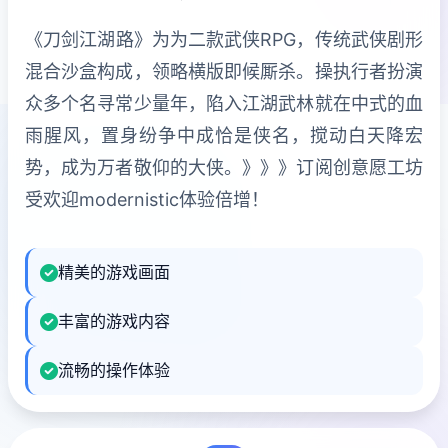
《刀剑江湖路》为为二款武侠RPG，传统武侠剧形
混合沙盒构成，领略横版即候厮杀。操执行者扮演
众多个名寻常少量年，陷入江湖武林就在中式的血
雨腥风，置身纷争中成恰是侠名，搅动白天降宏
势，成为万者敬仰的大侠。》》》订阅创意愿工坊
受欢迎modernistic体验倍增！
精美的游戏画面
丰富的游戏内容
流畅的操作体验