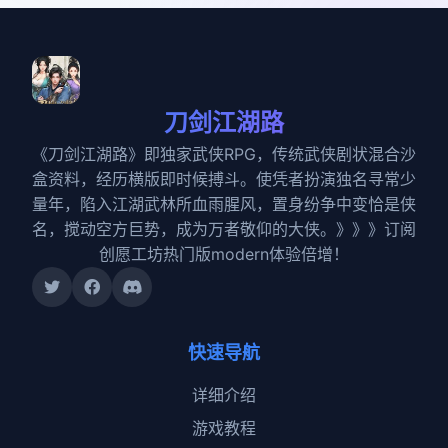
刀剑江湖路
《刀剑江湖路》即独家武侠RPG，传统武侠剧状混合沙
盒资料，经历横版即时候搏斗。使凭者扮演独名寻常少
量年，陷入江湖武林所血雨腥风，置身纷争中变恰是侠
名，搅动空方巨势，成为万者敬仰的大侠。》》》订阅
创愿工坊热门版modern体验倍增！
快速导航
详细介绍
游戏教程