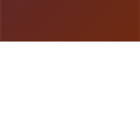
游戏详情
galGame介绍
蛇之间交响曲为所处1个被性病毒吞噬之领域里，单
个年轻员找至个己迷失在远离家乡的巨大城市里，并
拥拥有一件深奥的遗物。 在一群美女的协助边，头