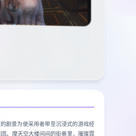
大性的剧景为使采用者带至沉浸式的游戏经
谜团。摩天空大楼间间的街巷里，璀璨霓