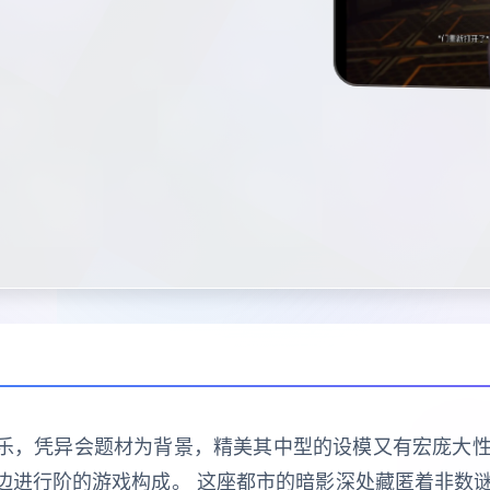
LG娱乐，凭异会题材为背景，精美其中型的设模又有宏庞
切边进行阶的游戏构成。 这座都市的暗影深处藏匿着非数