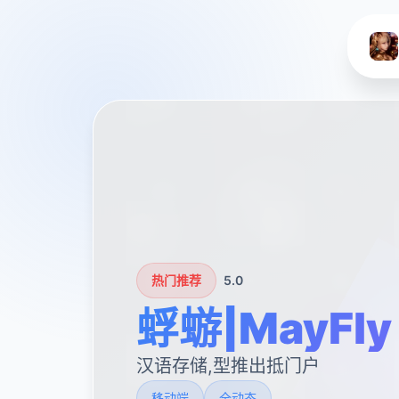
热门推荐
5.0
蜉蝣|MayFly
汉语存储,型推出抵门户
移动端
全动态