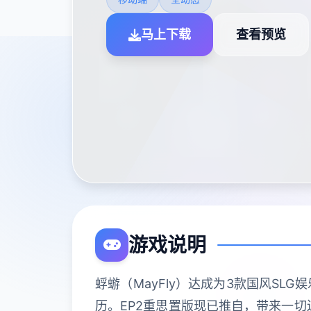
马上下载
查看预览
游戏说明
蜉蝣（MayFly）达成为3款国风S
历。EP2重思置版现已推自，带来一