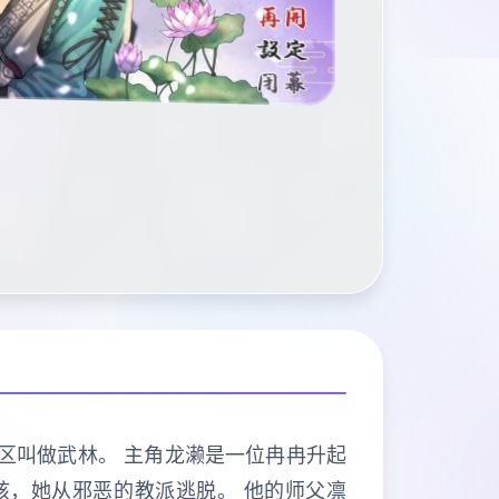
地区叫做武林。 主角龙濑是一位冉冉升起
女孩，她从邪恶的教派逃脱。 他的师父凛