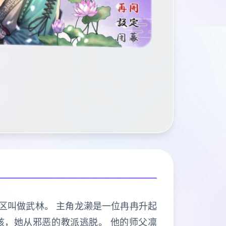
地区叫做武林。 主角龙濑是一位冉冉升起
女孩，她从邪恶的教派逃脱。 他的师父凛