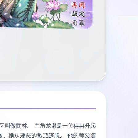
地区叫做武林。 主角龙濑是一位冉冉升起
女孩，她从邪恶的教派逃脱。 他的师父凛