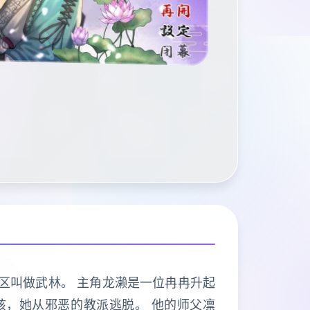
地区叫做武林。 主角龙濑是一位冉冉升起
女孩，她从邪恶的教派逃脱。 他的师父凛