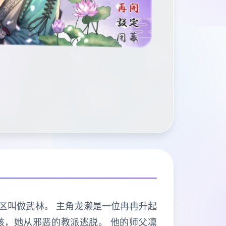
地区叫做武林。 主角龙濑是一位冉冉升起
女孩，她从邪恶的教派逃脱。 他的师父凛