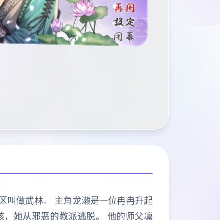
地区叫做武林。 主角龙濑是一位冉冉升起
女孩，她从邪恶的教派逃脱。 他的师父凛