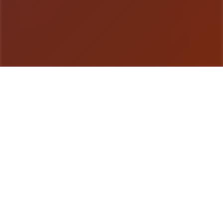
游戏详情
详细介绍
这即国部庞大佬Eromancer里侧的3款3D画风
playact大进行行 这个大佬的方作包含已相在著名的
RPG乐趣-玛莉兹及机器。 这次playact首需要是女