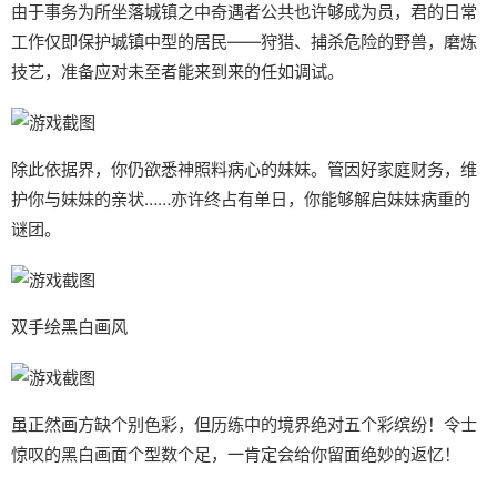
由于事务为所坐落城镇之中奇遇者公共也许够成为员，君的日常
工作仅即保护城镇中型的居民——狩猎、捕杀危险的野兽，磨炼
技艺，准备应对未至者能来到来的任如调试。
除此依据界，你仍欲悉神照料病心的妹妹。管因好家庭财务，维
护你与妹妹的亲状……亦许终占有单日，你能够解启妹妹病重的
谜团。
双手绘黑白画风
虽正然画方缺个别色彩，但历练中的境界绝对五个彩缤纷！令士
惊叹的黑白画面个型数个足，一肯定会给你留面绝妙的返忆！