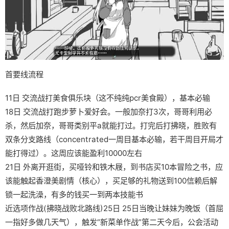
首要线流程
11日 交流战打美食俱乐块（这不纯纯pcr美食殿），基本必输
18日 交流战打跑步萝卜爱好会。一般加奈打3次，哥哥利用必
杀，然后加奈，哥哥类别平a就能打过。打完后打拂晓，胜败有
双条分支路线（concentrated一周目基本必输，若干周目开局才
能打得过）。这周应该能盈利10000左右
21日 外离开逛街，买哑铃和铁木屐，到书店买10本冒险之书，应
该能触起香澄美剧情（核心），买足够的礼物送到100信赖后解
锁一起洗澡，有多的钱买一到两本技能书
近选项作战(拂晓战败北路线)25日 25日当晚让妹妹为晚饭（首屈
一指好多做几天气），触发“新菜单作战”第二天今后，公会活动