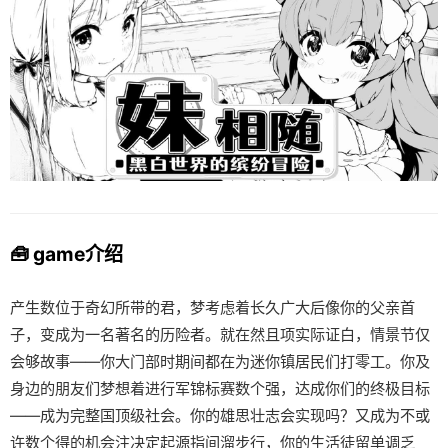
🧰 game介绍
产生数位于奇幻所带的君，梦考虑着长久广大后像你的父亲首
子，变成为一名著名的历险者。就在然且项实际证白，情景节仅
会够故事——你大门部时期间都在为迷你镇居民们打零工。你及
身边的朋友们梦想着进行军锦标赛数个强，达成你们的终极目标
——成为完整国顶级社会。你的雄思壮志会实现吗？又成为不或
许数个得的机会注决定起源指间溜步行，你的生活徒留单调乏