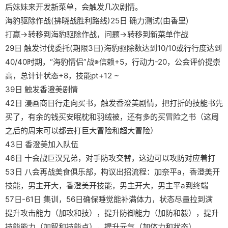
后妹妹来开发新菜单，会触发几次剧情。
海豹驱除作战(拂晓战胜利路线)25日 确力测试(由香里)
打赢→转移到海豹驱除作战，问题→转移到新菜单作战
29日 触发讨伐委托(期限3日)海豹驱除数达到10/10或行行度达到
40/40时期，“海豹情侣”战※信赖+5，行动力-20，公会评价提崇
高，总计计状态+8，技能pt+12 ~
39日 触发香澄美剧情
42日 漫画商日行走向买书，触发香澄美剧情，把打折的技能书先
买了，有余的钱买安眠枕和羽绒被，还有多的买冒险之书（这周
之后的周末可以都去打巨大冒险和超大冒险）
43日 香澄美加入队伍
46日 十会战巨汉兄弟，对手防攻交替，这边可以攻防对应着打
53日 八会再战美食俱乐部，构议出招流程：加奈平a，香澄美开
技能，男主开大，香澄美开技能，男主开大，男主平a到终端
57日-61日 集训，56日确保睡觉能补满体力，状态尽量拉到满
提升攻击能力（加攻和技），提升防御能力（加防和毅），提升
技能能力（加智和技能点），提升元气（加体力和状态）