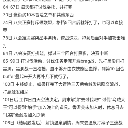
64-67日 每天都打讨伐委托，并打完
70日 逛街买10本冒险之书和其他东西
74日 八会正赛打斥候联盟，格挡5回合后就好打了，也可以直接
莽
78日 八会准决赛柒星事务所，速战速决，拖到后面对手加攻击难
打
84日 八会决赛打拂晓，撑过三个回合打黑影，决赛中断
85-99日 打讨伐活动，讨伐任务走完开端brag战，先打黑影再打
黑洞，黑洞战一直格挡，血不够开由衣技能回血撑，到第10 回合
buffer叠起来开大再补几下就行了，
100日 主线终止，如果打完了大冒险三天后会触发拂晓交流战，
打赢触发结局
101日后 工作日白天空法决定。周末解锁“去讨伐吧!” 讨伐“乌贼大
王”可以得到“触手”加入晚上的道具。香澄美未加入时，休息日去
“书店”会触发加入剧情
106日（结局触发后） 解锁温泉剧情，周末去温泉打猴子三连战