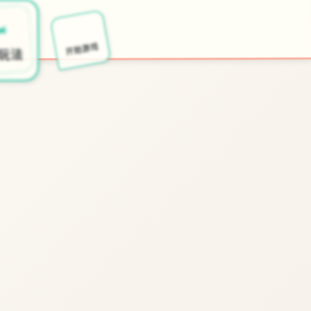
🃏
️
开始游戏
玩法