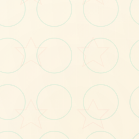
📸
No.1