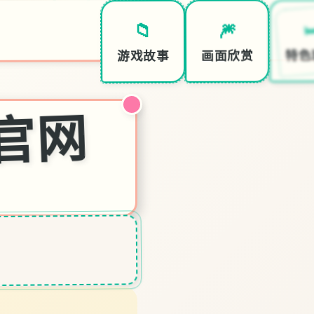

🎆
📁
特色
画面欣赏
游戏故事
文官网