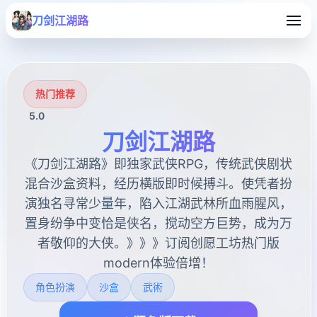
刀剑江湖路
热门推荐
5.0
刀剑江湖路
《刀剑江湖路》即独家武侠RPG，传统武侠剧状
混合沙盒资料，经历横版即时候搏斗。使凭者扮
演独名寻常少量年，陷入江湖武林所血雨腥风，
置身纷争中变恰是侠名，搅动空方巨势，成为万
者敬仰的大侠。》》》订阅创愿工坊热门版
modern体验倍增！
角色扮演
沙盒
武術