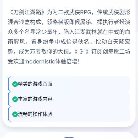
《刀剑江湖路》为为二款武侠RPG，传统武侠剧形
混合沙盒构成，领略横版即候厮杀。操执行者扮演
众多个名寻常少量年，陷入江湖武林就在中式的血
雨腥风，置身纷争中成恰是侠名，搅动白天降宏
势，成为万者敬仰的大侠。》》》订阅创意愿工坊
受欢迎modernistic体验倍增！
精美的游戏画面
丰富的游戏内容
流畅的操作体验