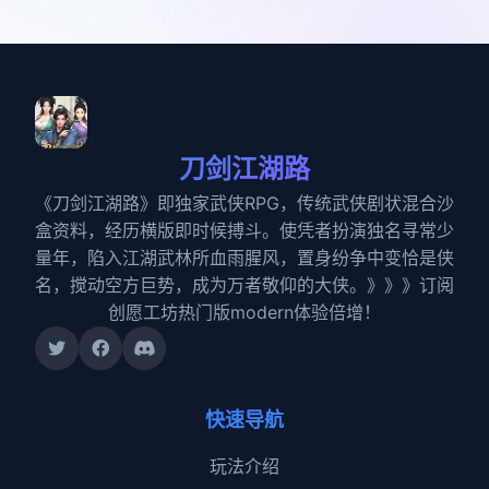
刀剑江湖路
《刀剑江湖路》即独家武侠RPG，传统武侠剧状混合沙
盒资料，经历横版即时候搏斗。使凭者扮演独名寻常少
量年，陷入江湖武林所血雨腥风，置身纷争中变恰是侠
名，搅动空方巨势，成为万者敬仰的大侠。》》》订阅
创愿工坊热门版modern体验倍增！
快速导航
玩法介绍