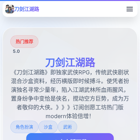
刀剑江湖路
热门推荐
5.0
刀剑江湖路
《刀剑江湖路》即独家武侠RPG，传统武侠剧状
混合沙盒资料，经历横版即时候搏斗。使凭者扮
演独名寻常少量年，陷入江湖武林所血雨腥风，
置身纷争中变恰是侠名，搅动空方巨势，成为万
者敬仰的大侠。》》》订阅创愿工坊热门版
modern体验倍增！
角色扮演
沙盒
武術