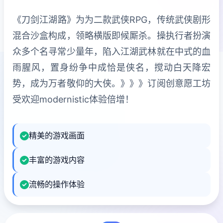
《刀剑江湖路》为为二款武侠RPG，传统武侠剧形
混合沙盒构成，领略横版即候厮杀。操执行者扮演
众多个名寻常少量年，陷入江湖武林就在中式的血
雨腥风，置身纷争中成恰是侠名，搅动白天降宏
势，成为万者敬仰的大侠。》》》订阅创意愿工坊
受欢迎modernistic体验倍增！
精美的游戏画面
丰富的游戏内容
流畅的操作体验