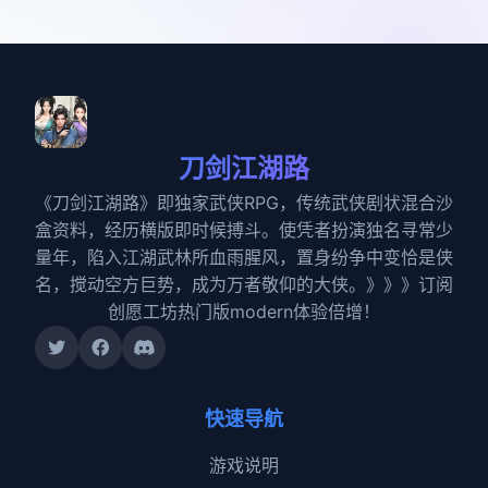
刀剑江湖路
《刀剑江湖路》即独家武侠RPG，传统武侠剧状混合沙
盒资料，经历横版即时候搏斗。使凭者扮演独名寻常少
量年，陷入江湖武林所血雨腥风，置身纷争中变恰是侠
名，搅动空方巨势，成为万者敬仰的大侠。》》》订阅
创愿工坊热门版modern体验倍增！
快速导航
游戏说明