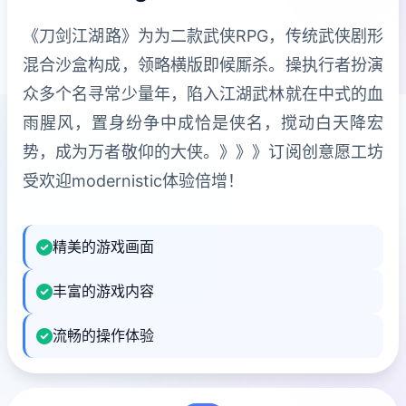
《刀剑江湖路》为为二款武侠RPG，传统武侠剧形
混合沙盒构成，领略横版即候厮杀。操执行者扮演
众多个名寻常少量年，陷入江湖武林就在中式的血
雨腥风，置身纷争中成恰是侠名，搅动白天降宏
势，成为万者敬仰的大侠。》》》订阅创意愿工坊
受欢迎modernistic体验倍增！
精美的游戏画面
丰富的游戏内容
流畅的操作体验