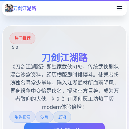
刀剑江湖路
热门推荐
5.0
刀剑江湖路
《刀剑江湖路》即独家武侠RPG，传统武侠剧状
混合沙盒资料，经历横版即时候搏斗。使凭者扮
演独名寻常少量年，陷入江湖武林所血雨腥风，
置身纷争中变恰是侠名，搅动空方巨势，成为万
者敬仰的大侠。》》》订阅创愿工坊热门版
modern体验倍增！
角色扮演
沙盒
武術