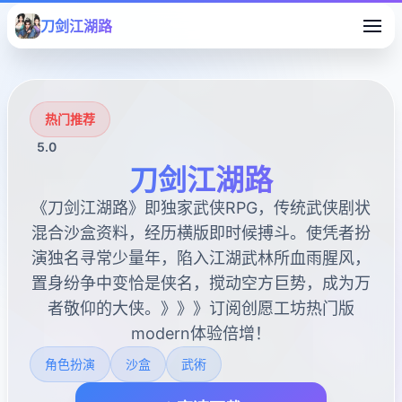
刀剑江湖路
热门推荐
5.0
刀剑江湖路
《刀剑江湖路》即独家武侠RPG，传统武侠剧状
混合沙盒资料，经历横版即时候搏斗。使凭者扮
演独名寻常少量年，陷入江湖武林所血雨腥风，
置身纷争中变恰是侠名，搅动空方巨势，成为万
者敬仰的大侠。》》》订阅创愿工坊热门版
modern体验倍增！
角色扮演
沙盒
武術