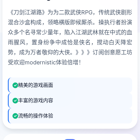
《刀剑江湖路》为为二款武侠RPG，传统武侠剧形
混合沙盒构成，领略横版即候厮杀。操执行者扮演
众多个名寻常少量年，陷入江湖武林就在中式的血
雨腥风，置身纷争中成恰是侠名，搅动白天降宏
势，成为万者敬仰的大侠。》》》订阅创意愿工坊
受欢迎modernistic体验倍增！
精美的游戏画面
丰富的游戏内容
流畅的操作体验