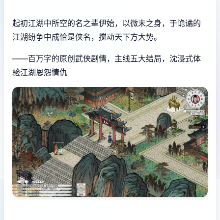
起初江湖中所空的名之辈伊始，以微末之身，于诡谲的
江湖纷争中成恰是侠名，搅动天下方大势。
——百万字的原创武侠剧情，主线五大结局，沈浸式体
验江湖恩怨情仇